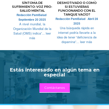
SÍNTOMA DE
DESMOTIVADO O COMO
SUFRIMIENTO: VOZ PRO-
SI ESTUVIERAS
SALUD MENTAL
FUNCIONANDO CON EL
TANQUE VACÍO?
Redacción PamiSalud
Redacción PamiSalud Abril 28
Septiembre 20 2025
2025
A nivel mundial, la
Una búsqueda rápida en
Organización Mundial de la
internet podría llevarte a la
Salud (OMS) indica”... leer
idea de tener “deficiencia de
más
dopamina”... leer más
Estás interesado en algún tema en
especial
Contáctanos