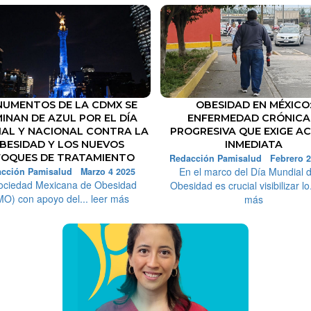
UMENTOS DE LA CDMX SE
OBESIDAD EN MÉXICO
MINAN DE AZUL POR EL DÍA
ENFERMEDAD CRÓNICA
AL Y NACIONAL CONTRA LA
PROGRESIVA QUE EXIGE A
BESIDAD Y LOS NUEVOS
INMEDIATA
FOQUES DE TRATAMIENTO
Redacción Pamisalud Febrero 2
En el marco del Día Mundial d
cción Pamisalud Marzo 4 2025
ociedad Mexicana de Obesidad
Obesidad es crucial visibilizar lo.
O) con apoyo del... leer más
más