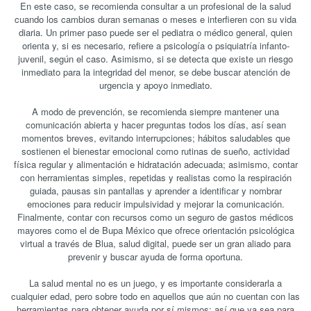
En este caso, se recomienda consultar a un profesional de la salud
cuando los cambios duran semanas o meses e interfieren con su vida
diaria. Un primer paso puede ser el pediatra o médico general, quien
orienta y, si es necesario, refiere a psicología o psiquiatría infanto-
juvenil, según el caso. Asimismo, si se detecta que existe un riesgo
inmediato para la integridad del menor, se debe buscar atención de
urgencia y apoyo inmediato.
A modo de prevención, se recomienda siempre mantener una
comunicación abierta y hacer preguntas todos los días, así sean
momentos breves, evitando interrupciones; hábitos saludables que
sostienen el bienestar emocional como rutinas de sueño, actividad
física regular y alimentación e hidratación adecuada; asimismo, contar
con herramientas simples, repetidas y realistas como la respiración
guiada, pausas sin pantallas y aprender a identificar y nombrar
emociones para reducir impulsividad y mejorar la comunicación.
Finalmente, contar con recursos como un seguro de gastos médicos
mayores como el de Bupa México que ofrece orientación psicológica
virtual a través de Blua, salud digital, puede ser un gran aliado para
prevenir y buscar ayuda de forma oportuna.
La salud mental no es un juego, y es importante considerarla a
cualquier edad, pero sobre todo en aquellos que aún no cuentan con las
herramientas para obtener ayuda por sí mismos; así que ya sea para