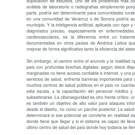
duplicación de estudios, uno de los problemas más cos
análisis de laboratorio o radiografías simplemente por
parte, podría ser determinante para comunidades rurale
en una comunidad de Veracruz o de Sonora podría acc
municipio. Y la inteligencia artificial, aplicada con rigo
diagnóstico preciso, especialmente en enfermedad
cardiovasculares, es la diferencia entre un trata
documentadas en otros países de América Latina que 
mejorar de forma significativa tanto la eficiencia del sis
Sin embargo, el camino entre el anuncio y la realidad o
país con profundas brechas digitales: según datos dis
marginadas no tiene acceso confiable a internet, y una 
servicios de salud, enfrenta barreras importantes para u
muchos centros de salud públicos en el país no cuentan
esta escala, y la capacitación del personal médico y
subestimarse. La ciberseguridad es otro frente crítico: 
es también un objetivo de alto valor para ataques info
desde el diseño, no como un parche posterior. La salud 
determinará si ese potencial se convierte en realidad es 
donde tiene que llegar y si el sistema es capaz de llev
último centro de salud del país donde hoy todavía se lle