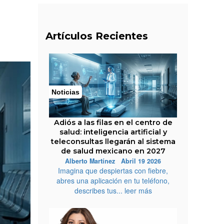
Artículos Recientes
Noticias
Adiós a las filas en el centro de
salud: inteligencia artificial y
teleconsultas llegarán al sistema
de salud mexicano en 2027
Alberto Martínez Abril 19 2026
Imagina que despiertas con fiebre,
abres una aplicación en tu teléfono,
describes tus... leer más