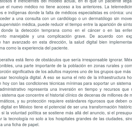
tosos e ineficientes del modelo actual, en el que un paciente llega 
que el nuevo médico no tiene acceso a los anteriores. La telemedici
s e indígenas donde la falta de médicos especialistas es crónica: u
eder a una consulta con un cardiólogo o un dermatólogo sin move
r y supervisión médica, puede reducir el tiempo entre la aparición de sín
es donde la detección temprana como en el cáncer o en las enf
miento manejable y una complicación grave. De acuerdo con exp
han avanzado en esta dirección, la salud digital bien implement
tema como la experiencia del paciente.
perativa está lleno de obstáculos que sería irresponsable ignorar. Mé
ponibles, una parte importante de la población en zonas rurales y co
porción significativa de los adultos mayores uno de los grupos que m
sar tecnología digital. A eso se suma el reto de la infraestructura hos
 hoy con las condiciones técnicas mínimas para soportar un sistema 
 administrativo representa una inversión en tiempo y recursos que
un sistema que concentre el historial clínico de decenas de millones de
rmáticos, y su protección requiere estándares rigurosos que deben c
digital en México tiene el potencial de ser una transformación históri
si la voluntad política se sostiene más allá del anuncio, si el presupu
ar la tecnología no solo a los hospitales grandes de las ciudades, sin
na una ficha de papel.