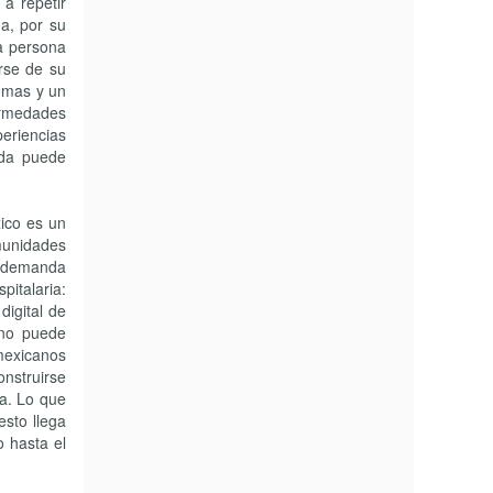
a repetir
na, por su
na persona
rse de su
tomas y un
ermedades
eriencias
ada puede
xico es un
munidades
ás demanda
pitalaria:
digital de
 no puede
 mexicanos
onstruirse
ca. Lo que
esto llega
o hasta el