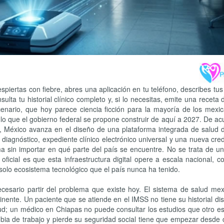
piertas con fiebre, abres una aplicación en tu teléfono, describes tu
ta tu historial clínico completo y, si lo necesitas, emite una receta d
enario, que hoy parece ciencia ficción para la mayoría de los mexi
lo que el gobierno federal se propone construir de aquí a 2027. De a
d, México avanza en el diseño de una plataforma integrada de salud d
al diagnóstico, expediente clínico electrónico universal y una nueva cre
ma sin importar en qué parte del país se encuentre. No se trata de u
 oficial es que esta infraestructura digital opere a escala nacional, 
solo ecosistema tecnológico que el país nunca ha tenido.
cesario partir del problema que existe hoy. El sistema de salud mex
nente. Un paciente que se atiende en el IMSS no tiene su historial dis
lud; un médico en Chiapas no puede consultar los estudios que otro es
ia de trabajo y pierde su seguridad social tiene que empezar desde 