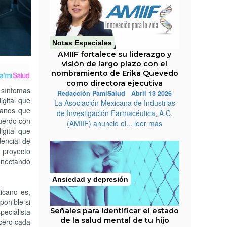
Notas Especiales
AMIIF fortalece su liderazgo y
visión de largo plazo con el
nombramiento de Erika Quevedo
como directora ejecutiva
s síntomas
Redacción PamiSalud Abril 13 2026
igital que
La Asociación Mexicana de Industrias
canos que
de Investigación Farmacéutica, A.C.
cuerdo con
(AMIIF) anunció el... leer más
igital que
dencial de
n proyecto
conectando
Ansiedad y depresión
icano es,
ponible si
Señales para identificar el estado
pecialista
de la salud mental de tu hijo
cero cada