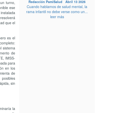
Redacción PamiSalud Abril 13 2026
un turno,
Cuando hablamos de salud mental, la
onible ese
rama infantil no debe verse como un...
 instalada
leer más
resolverá
dad que el
ero es el
completo:
el sistema
umento de
STE, IMSS-
amada para
ón en los
amienta de
 posibles
ápida, sin
minaría la