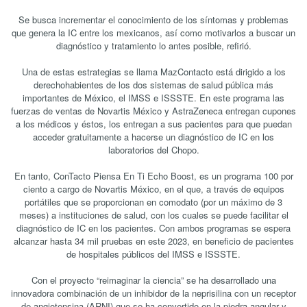
Se busca incrementar el conocimiento de los síntomas y problemas
que genera la IC entre los mexicanos, así como motivarlos a buscar un
diagnóstico y tratamiento lo antes posible, refirió.
Una de estas estrategias se llama MazContacto está dirigido a los
derechohabientes de los dos sistemas de salud pública más
importantes de México, el IMSS e ISSSTE. En este programa las
fuerzas de ventas de Novartis México y AstraZeneca entregan cupones
a los médicos y éstos, los entregan a sus pacientes para que puedan
acceder gratuitamente a hacerse un diagnóstico de IC en los
laboratorios del Chopo.
En tanto, ConTacto Piensa En Ti Echo Boost, es un programa 100 por
ciento a cargo de Novartis México, en el que, a través de equipos
portátiles que se proporcionan en comodato (por un máximo de 3
meses) a instituciones de salud, con los cuales se puede facilitar el
diagnóstico de IC en los pacientes. Con ambos programas se espera
alcanzar hasta 34 mil pruebas en este 2023, en beneficio de pacientes
de hospitales públicos del IMSS e ISSSTE.
Con el proyecto “reimaginar la ciencia” se ha desarrollado una
innovadora combinación de un inhibidor de la neprisilina con un receptor
de angiotensina (ARNI) que se ha convertido en la piedra angular y