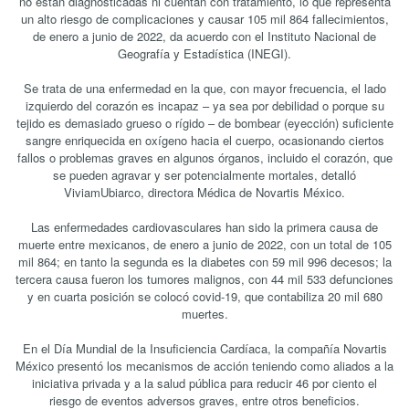
no están diagnosticadas ni cuentan con tratamiento, lo que representa
un alto riesgo de complicaciones y causar 105 mil 864 fallecimientos,
de enero a junio de 2022, da acuerdo con el Instituto Nacional de
Geografía y Estadística (INEGI).
Se trata de una enfermedad en la que, con mayor frecuencia, el lado
izquierdo del corazón es incapaz – ya sea por debilidad o porque su
tejido es demasiado grueso o rígido – de bombear (eyección) suficiente
sangre enriquecida en oxígeno hacia el cuerpo, ocasionando ciertos
fallos o problemas graves en algunos órganos, incluido el corazón, que
se pueden agravar y ser potencialmente mortales, detalló
ViviamUbiarco, directora Médica de Novartis México.
Las enfermedades cardiovasculares han sido la primera causa de
muerte entre mexicanos, de enero a junio de 2022, con un total de 105
mil 864; en tanto la segunda es la diabetes con 59 mil 996 decesos; la
tercera causa fueron los tumores malignos, con 44 mil 533 defunciones
y en cuarta posición se colocó covid-19, que contabiliza 20 mil 680
muertes.
En el Día Mundial de la Insuficiencia Cardíaca, la compañía Novartis
México presentó los mecanismos de acción teniendo como aliados a la
iniciativa privada y a la salud pública para reducir 46 por ciento el
riesgo de eventos adversos graves, entre otros beneficios.