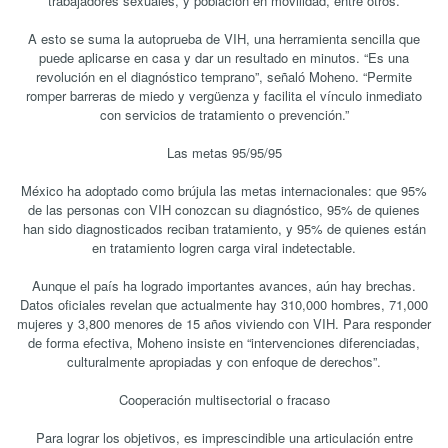
trabajadores sexuales, y población en movilidad, entre otros.
A esto se suma la autoprueba de VIH, una herramienta sencilla que
puede aplicarse en casa y dar un resultado en minutos. “Es una
revolución en el diagnóstico temprano”, señaló Moheno. “Permite
romper barreras de miedo y vergüenza y facilita el vínculo inmediato
con servicios de tratamiento o prevención.”
Las metas 95/95/95
México ha adoptado como brújula las metas internacionales: que 95%
de las personas con VIH conozcan su diagnóstico, 95% de quienes
han sido diagnosticados reciban tratamiento, y 95% de quienes están
en tratamiento logren carga viral indetectable.
Aunque el país ha logrado importantes avances, aún hay brechas.
Datos oficiales revelan que actualmente hay 310,000 hombres, 71,000
mujeres y 3,800 menores de 15 años viviendo con VIH. Para responder
de forma efectiva, Moheno insiste en “intervenciones diferenciadas,
culturalmente apropiadas y con enfoque de derechos”.
Cooperación multisectorial o fracaso
Para lograr los objetivos, es imprescindible una articulación entre