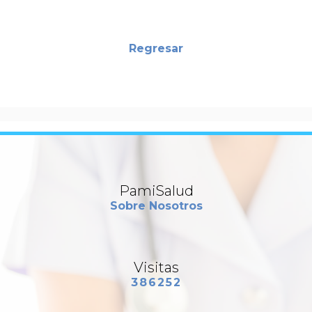
Regresar
#Pamisalud #Salud #Bienestar #Medicina #vida #SaludDigital#VIH
#Sida #SaludEnMéxico #ONUSIDA #PrEP #FundaciónMéxicoVivo
#PrevenciónVIH
PamiSalud
Sobre Nosotros
Visitas
386252