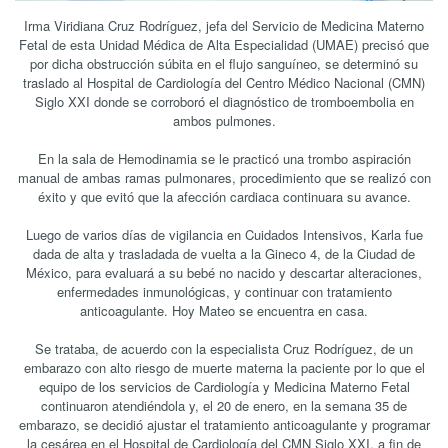
Irma Viridiana Cruz Rodríguez, jefa del Servicio de Medicina Materno
Fetal de esta Unidad Médica de Alta Especialidad (UMAE) precisó que
por dicha obstrucción súbita en el flujo sanguíneo, se determinó su
traslado al Hospital de Cardiología del Centro Médico Nacional (CMN)
Siglo XXI donde se corroboró el diagnóstico de tromboembolia en
ambos pulmones.
En la sala de Hemodinamia se le practicó una trombo aspiración
manual de ambas ramas pulmonares, procedimiento que se realizó con
éxito y que evitó que la afección cardiaca continuara su avance.
Luego de varios días de vigilancia en Cuidados Intensivos, Karla fue
dada de alta y trasladada de vuelta a la Gineco 4, de la Ciudad de
México, para evaluará a su bebé no nacido y descartar alteraciones,
enfermedades inmunológicas, y continuar con tratamiento
anticoagulante. Hoy Mateo se encuentra en casa.
Se trataba, de acuerdo con la especialista Cruz Rodríguez, de un
embarazo con alto riesgo de muerte materna la paciente por lo que el
equipo de los servicios de Cardiología y Medicina Materno Fetal
continuaron atendiéndola y, el 20 de enero, en la semana 35 de
embarazo, se decidió ajustar el tratamiento anticoagulante y programar
la cesárea en el Hospital de Cardiología del CMN Siglo XXI, a fin de