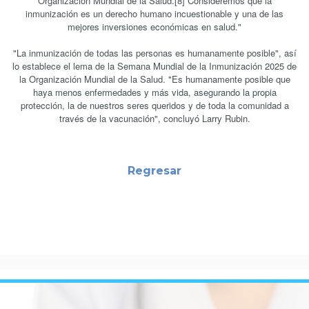
Organización Mundial de la Salud.[8] Consideremos que la
inmunización es un derecho humano incuestionable y una de las
mejores inversiones económicas en salud."
"La inmunización de todas las personas es humanamente posible", así
lo establece el lema de la Semana Mundial de la Inmunización 2025 de
la Organización Mundial de la Salud. "Es humanamente posible que
haya menos enfermedades y más vida, asegurando la propia
protección, la de nuestros seres queridos y de toda la comunidad a
través de la vacunación", concluyó Larry Rubin.
Regresar
#pamisalud #salud #bienestar #saludable #medicina #nutricion #vida
#vidasana #vidasaludable #saludybienestar #mujer
#familia#saludmental #fisioterapia #centrosalud #servicios #bajardepeso
#vida #estilodevida#alimentacionsaludable #medico #clinica #hospital
#health#training #piel #covid #amiif #vacunacion #inmunizacion #oms