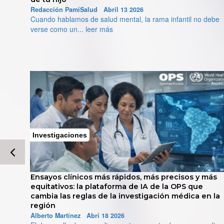
diabetes se dispara
26
 la rama infantil no debe
Alberto Martínez Abril 11 2026
La crisis de las enfermedades crónicas 
alcanzando un punto crítico y... leer más
Investigaciones
ncer de
Ensayos clínicos más rápidos, más precisos y más
n
equitativos: la plataforma de IA de la OPS que
cambia las reglas de la investigación médica en la
región
Alberto Martínez Abri 18 2026