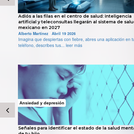
encia
CDMX aprueba ley histórica para proteger la salud
e salud
mental de las madres: así combatirá la depresión
posparto y la ansiedad en el embarazo
Alberto Martínez Abril 19 2026
n en tu
el Congreso de la Ciudad de México aprobó un conjunto de
iniciativas legislativas que... leer más
Diabetes
stado de la salud mental
Alerta en México: 4 de cada 10 a
50 años viven con hipertensión y 