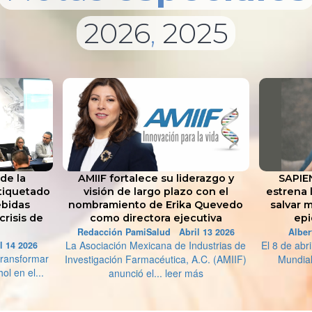
2026
,
2025
de la
AMIIF fortalece su liderazgo y
SAPIE
tiquetado
visión de largo plazo con el
estrena 
ebidas
nombramiento de Erika Quevedo
salvar m
crisis de
como directora ejecutiva
epi
Redacción PamiSalud Abril 13 2026
Alber
La Asociación Mexicana de Industrias de
El 8 de abr
 14 2026
transformar
Investigación Farmacéutica, A.C. (AMIIF)
Mundial
ol en el...
anunció el... leer más