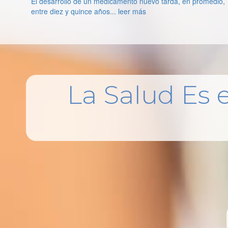
El desarrollo de un medicamento nuevo tarda, en promedio,
entre diez y quince años... leer más
La Salud Es 