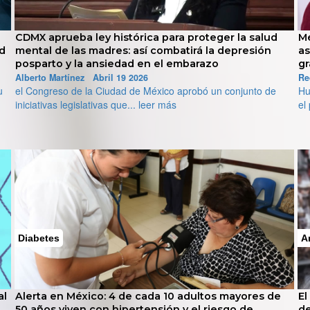
México declara la salud una obligación del estado:
IM
así funciona el nuevo decreto de atención universal
he
gratuita
Re
El
Redacción PamiSalud Abril 18 2026
Hubo un tiempo que para millones de mexicanos sigue siendo
He
el presente... leer más
Ansiedad y depresión
dultos mayores de
El precio de la viralidad: polémica con 
el riesgo de
desata alerta por contenidos sobre m