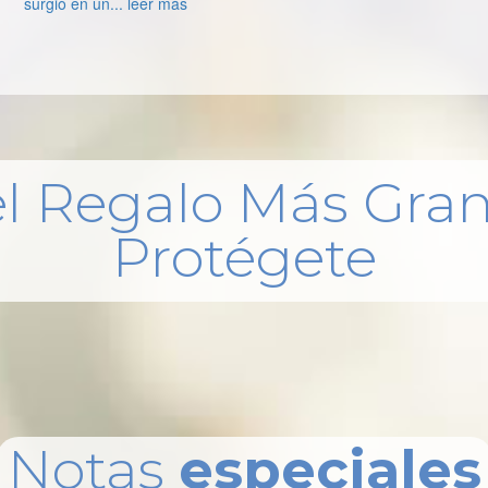
surgió en un... leer más
el Regalo Más Gran
Protégete
Notas
especiales