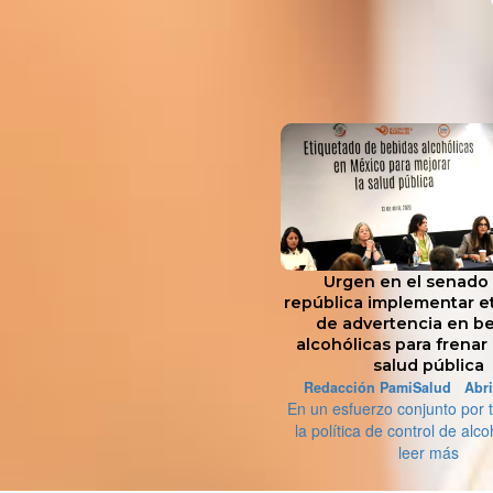
Urgen en el senado 
república implementar e
de advertencia en b
alcohólicas para frenar 
salud pública
Redacción PamiSalud Abril
En un esfuerzo conjunto por 
la política de control de alcoh
leer más