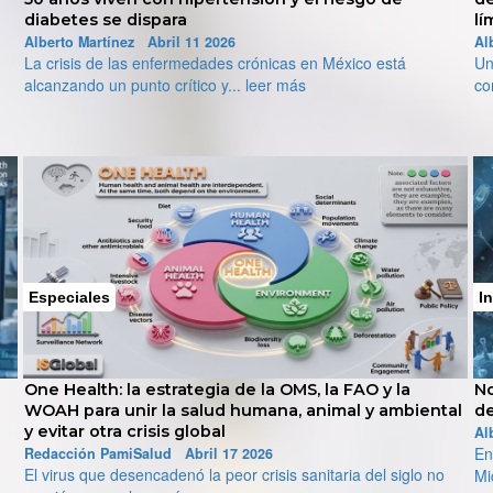
límites del humor en redes
Alberto Martínez Abril 10 2026
en México está
Una alerta de preocupación social se ha ence
con fuerza inusitada... leer más
Especiales
I
One Health: la estrategia de la OMS, la FAO y la
No
WOAH para unir la salud humana, animal y ambiental
de
y evitar otra crisis global
Al
En
Redacción PamiSalud Abril 17 2026
El virus que desencadenó la peor crisis sanitaria del siglo no
Mi