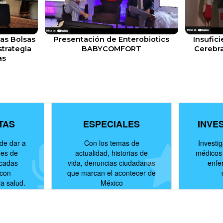
las Bolsas
Presentación de Enterobiotics
Insufici
strategia
BABYCOMFORT
Cerebra
as
TAS
ESPECIALES
INVE
nde dar a
Con los temas de
Investi
nes de
actualidad, historias de
médicos 
acadas
vida, denuncias ciudadanas
enfe
 con
que marcan el acontecer de
la salud.
México
click aquí